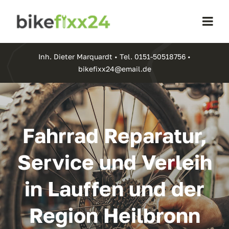
Skip
to
Togg
content
Navi
Home
Inh. Dieter Marquardt • Tel.
0151-50518756
•
bikefixx24@email.de
Leistungen
Über mich
Fahrrad Reparatur,
Service und Verleih
Kontakt
in Lauffen und der
Region Heilbronn